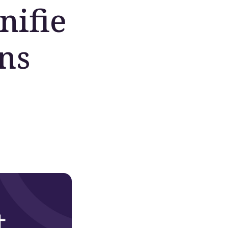
nifie
ons