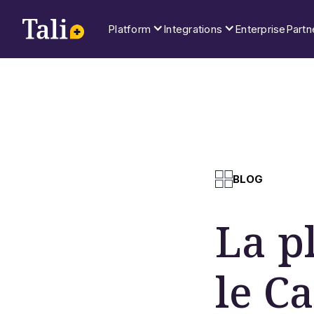
Platform
Integrations
Enterprise
Partn
BLOG
La p
le C