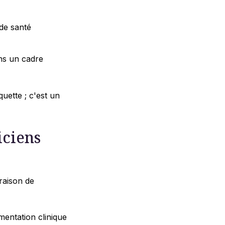
 de santé
ans un cadre
uette ; c'est un
iciens
 raison de
entation clinique