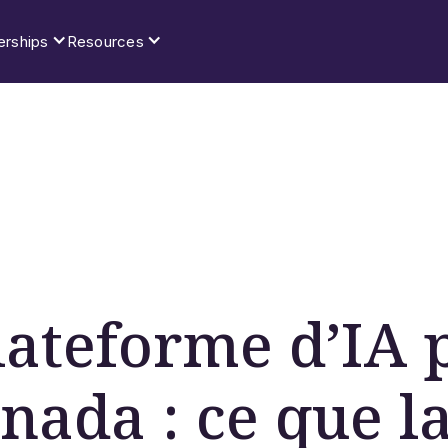
erships
Resources
lateforme d’IA 
anada : ce que l