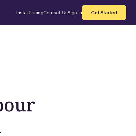
Install
Pricing
Contact Us
Sign In
Get Started
pour
a