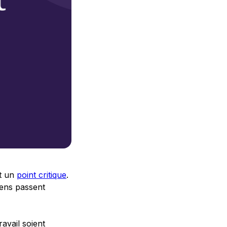
nt un
point critique
.
iens passent
ravail soient