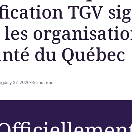
fication TGV sig
 les organisati
anté du Québec
ng
July 27, 2026
3
mins read