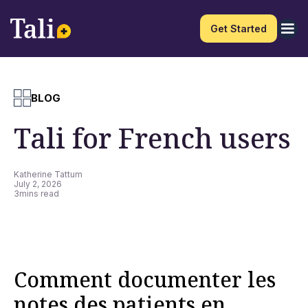
Get Started
BLOG
Tali for French users
Katherine Tattum
July 2, 2026
3
mins read
Comment documenter les
notes des patients en