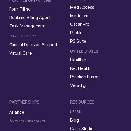
PRACTICE OPERATIONS
Med Access
Form Filling
Medesync
Realtime Billing Agent
Oscar Pro
Task Management
Profile
CARE DELIVERY
PS Suite
Clinical Decision Support
UNITED STATES
Virtual Care
Healthie
Net Health
Practice Fusion
Veradigm
PARTNERSHIPS
RESOURCES
LEARN
Alliance
Blog
More coming soon
Case Studies