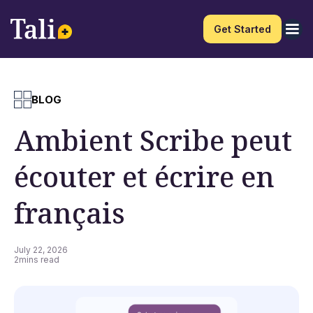
Get Started
BLOG
Ambient Scribe peut
écouter et écrire en
français
July 22, 2026
2
mins read