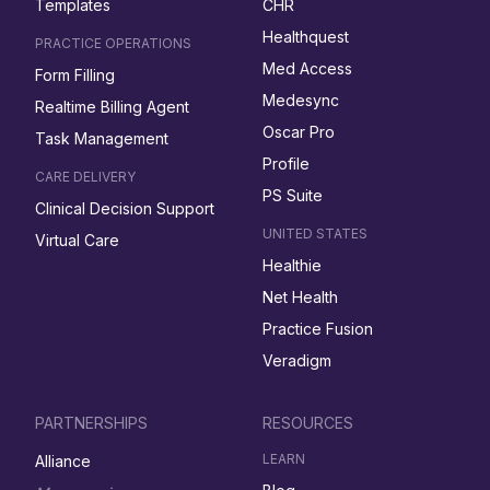
Templates
CHR
Healthquest
PRACTICE OPERATIONS
Med Access
Form Filling
Medesync
Realtime Billing Agent
Oscar Pro
Task Management
Profile
CARE DELIVERY
PS Suite
Clinical Decision Support
UNITED STATES
Virtual Care
Healthie
Net Health
Practice Fusion
Veradigm
PARTNERSHIPS
RESOURCES
LEARN
Alliance