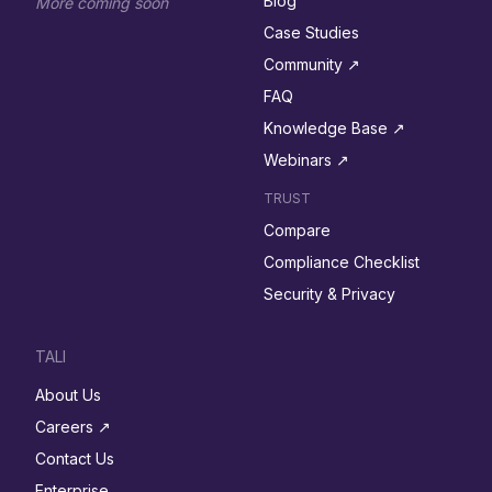
Blog
More coming soon
Case Studies
Community ↗︎
FAQ
Knowledge Base ↗︎
Webinars ↗︎
TRUST
Compare
Compliance Checklist
Security & Privacy
TALI
About Us
Careers ↗︎
Contact Us
Enterprise